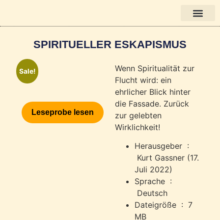
Books in English
SPIRITUELLER ESKAPISMUS
Wenn Spiritualität zur
Sale!
Flucht wird: ein
ehrlicher Blick hinter
die Fassade. Zurück
Leseprobe lesen
zur gelebten
Wirklichkeit!
Herausgeber ‏ :
‎
Kurt Gassner (17.
Juli 2022)
Sprache ‏ :
‎
Deutsch
Dateigröße ‏ : ‎
7
MB