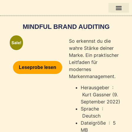
Books in English
MINDFUL BRAND AUDITING
So erkennst du die
Sale!
wahre Stärke deiner
Marke. Ein praktischer
Leitfaden für
Leseprobe lesen
modernes
Markenmanagement.
Herausgeber ‏ :
‎
Kurt Gassner (9.
September 2022)
Sprache ‏ :
‎
Deutsch
Dateigröße ‏ : ‎
5
MB