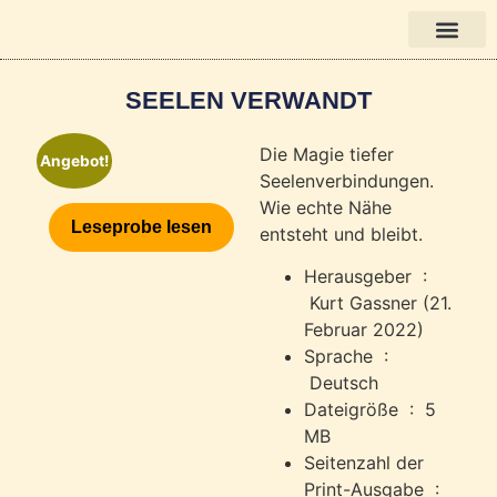
Bücher auf Deutsch
SEELEN VERWANDT
Die Magie tiefer
Angebot!
Seelenverbindungen.
Wie echte Nähe
Leseprobe lesen
entsteht und bleibt.
Herausgeber ‏ :
‎
Kurt Gassner (21.
Februar 2022)
Sprache ‏ :
‎
Deutsch
Dateigröße ‏ : ‎
5
MB
Seitenzahl der
Print-Ausgabe ‏ :