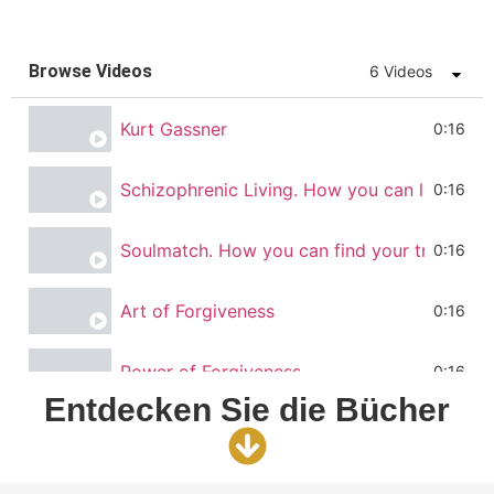
Browse Videos
6 Videos
Kurt Gassner
0:16
Schizophrenic Living. How you can live in ha
0:16
Soulmatch. How you can find your true soulm
0:16
Art of Forgiveness
0:16
Power of Forgiveness
0:16
Entdecken Sie die Bücher
Match me if you can
0:16