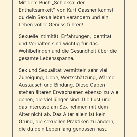
Mit dem Buch „Schicksal der
Enthaltsamkeit'' von Kurt Gassner kannst
du dein Sexualleben verändern und ein
Leben voller Genuss führen!
Sexuelle Intimität, Erfahrungen, Identität
und Verhalten sind wichtig für das
Wohlbefinden und die Gesundheit über die
gesamte Lebensspanne.
Sex und Sexualität vermitteln sehr viel -
Zuneigung, Liebe, Wertschätzung, Wärme,
Austausch und Bindung. Diese Gaben
stehen älteren Erwachsenen ebenso zu wie
denen, die viel jünger sind. Die Lust und
das Interesse am Sex nehmen mit dem
Alter nicht ab. Das Alter allein ist kein
Grund, die sexuellen Praktiken zu ändern,
die du dein Leben lang genossen hast.