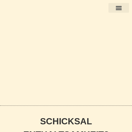
Books in English
SCHICKSAL