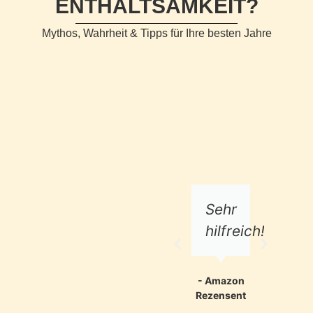
ENTHALTSAMKEIT?
Mythos, Wahrheit & Tipps für Ihre besten Jahre
Sehr
Ve
hilfreich!
- Am
Rezen
- Amazon
Rezensent