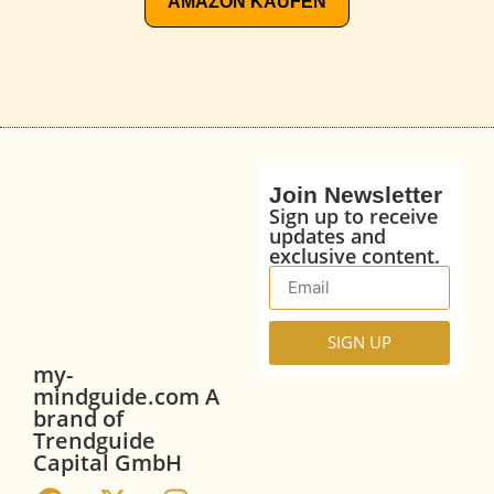
AMAZON KAUFEN
Join Newsletter
Sign up to receive
updates and
exclusive content.
SIGN UP
my-
mindguide.com A
brand of
Trendguide
Capital GmbH