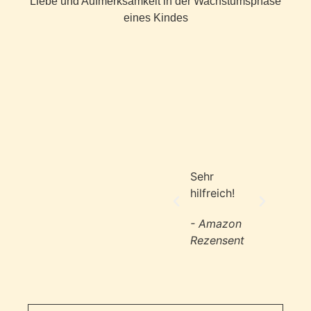
Liebe und Aufmerksamkeit in der Wachstumsphase
eines Kindes
Sehr
Lesen
hilfreich!
- Ama
- Amazon
Rezen
Rezensent